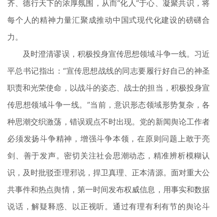
齐、德行天下的浓厚氛围，从而“化人”于心、凝聚共识，将
每个人的精神力量汇聚成推动中国式现代化建设的磅礴合
力。
及时澄清谬误，积极投身宣传思想领域斗争一线。习近
平总书记指出：“宣传思想战线的同志要履行好自己的神圣
职责和光荣使命，以战斗的姿态、战士的担当，积极投身宣
传思想领域斗争一线。”当前，意识形态领域形势复杂，各
种思潮交织激荡，错误观点不时出现。党的新闻舆论工作者
必须发扬斗争精神，增强斗争本领，在原则问题上敢于亮
剑、善于发声。密切关注社会思潮动态，精准辨析模糊认
识，及时批驳歪理邪说，捍卫真理、正本清源。面对重大公
共事件和热点舆情，第一时间发布权威信息，用事实和数据
说话，解疑释惑、以正视听。通过有理有利有节的舆论斗