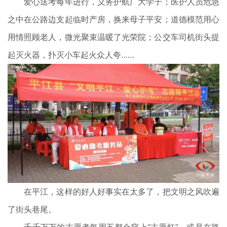
爱心送考每年进行，义务护航广大学子；医护人员危急
之中在公路边支起临时产房，换来母子平安；道德模范用心
用情照顾老人，微光聚束温暖了光荣院；公交车司机街头提
起灭火器，扑灭小车起火众人夸……
在平江，这样的好人好事实在太多了，把文明之风吹遍
了街头巷尾。
千千万万的志愿者每周五都会穿上“志愿红”，或是在路