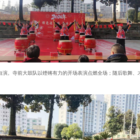
演。寺前大鼓队以铿锵有力的开场表演点燃全场；随后歌舞、才