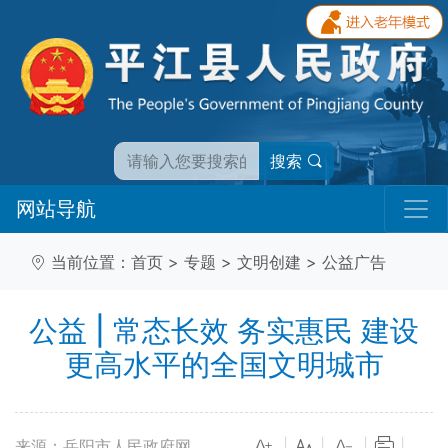
搜索
网站导航
当前位置：
首页
>
专题
>
文明创建
>
公益广告
公益 | 常态长效 务实惠民 建设
更高水平的全国文明城市
来源：岳阳市人民政府网
|
|
|
|