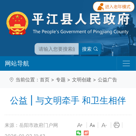
搜索
网站导航
当前位置：
首页
>
专题
>
文明创建
>
公益广告
公益 | 与文明牵手 和卫生相伴
来源：岳阳市政府门户网
|
|
|
|