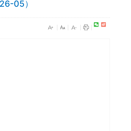
6-05）
|
|
|
|