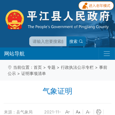
搜索
网站导航
当前位置：
首页
>
专题
>
行政执法公示专栏
>
事前
公示
>
证明事项清单
气象证明
来源：县气象局
2021-11-
|
|
|
|