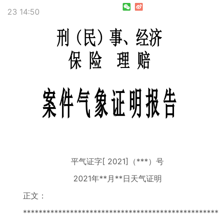
23 14:50
平气证字[ 2021]（***）号
2021年**月**日天气证明
正文：
*************************************************