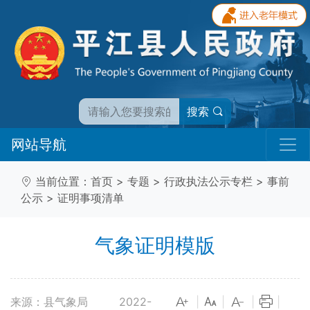
搜索
网站导航
当前位置：
首页
>
专题
>
行政执法公示专栏
>
事前
公示
>
证明事项清单
气象证明模版
来源：县气象局
2022-
|
|
|
|