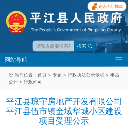
搜索
网站导航
当前位置：
首页
>
专题
>
行政执法公示专栏
>
事后
公开
>
行政许可
平江县琼宇房地产开发有限公司
平江县伍市镇金域华城小区建设
项目受理公示