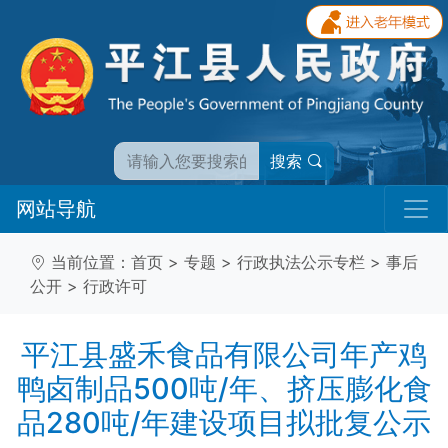
搜索
网站导航
当前位置：
首页
>
专题
>
行政执法公示专栏
>
事后
公开
>
行政许可
平江县盛禾食品有限公司年产鸡
鸭卤制品500吨/年、挤压膨化食
品280吨/年建设项目拟批复公示