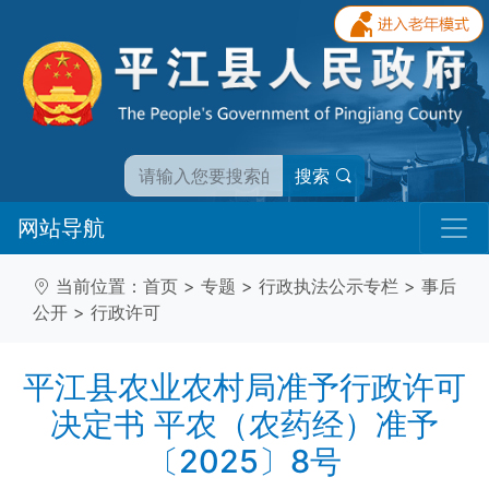
搜索
网站导航
当前位置：
首页
>
专题
>
行政执法公示专栏
>
事后
公开
>
行政许可
平江县农业农村局准予行政许可
决定书 平农（农药经）准予
〔2025〕8号