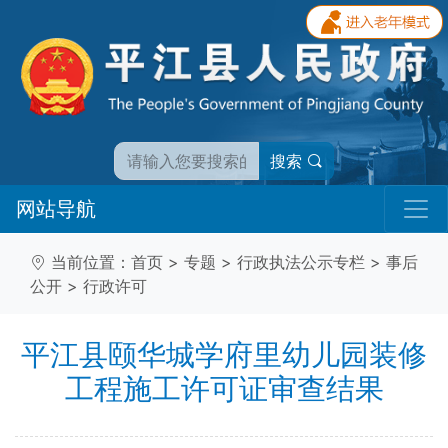
搜索
网站导航
当前位置：
首页
>
专题
>
行政执法公示专栏
>
事后
公开
>
行政许可
平江县颐华城学府里幼儿园装修
工程施工许可证审查结果