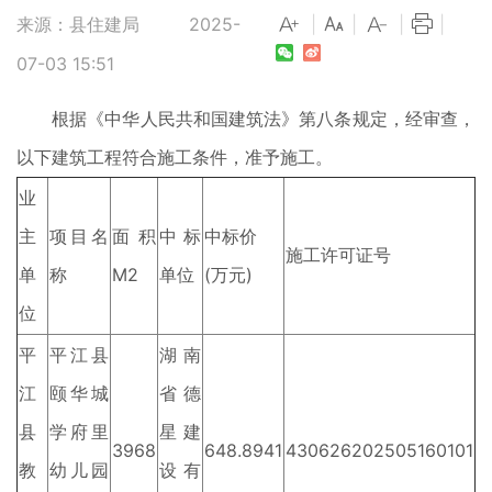
来源：县住建局
2025-
|
|
|
|
07-03 15:51
根据《中华人民共和国建筑法》第八条规定，经审查，
以下建筑工程符合施工条件，准予施工。
业
主
项目名
面积
中标
中标价
施工许可证号
单
称
M2
单位
(万元)
位
平
平江县
湖南
江
颐华城
省德
县
学府里
星建
3968
648.8941
430626202505160101
教
幼儿园
设有