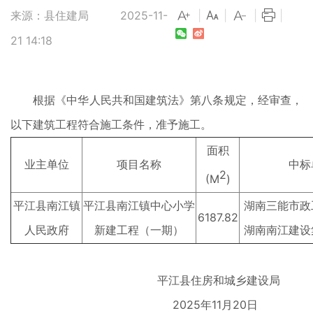
来源：县住建局
2025-11-
|
|
|
|
21 14:18
根据《中华人民共和国建筑法》第八条规定，经审查，
以下建筑工程符合施工条件，准予施工。
面积
业主单位
项目名称
中标
2
(M
)
平江县南江镇
平江县南江镇中心小学
湖南三能市政
6187.82
人民政府
新建工程（一期）
湖南南江建设
平江县住房和城乡建设局
2025年11月20日