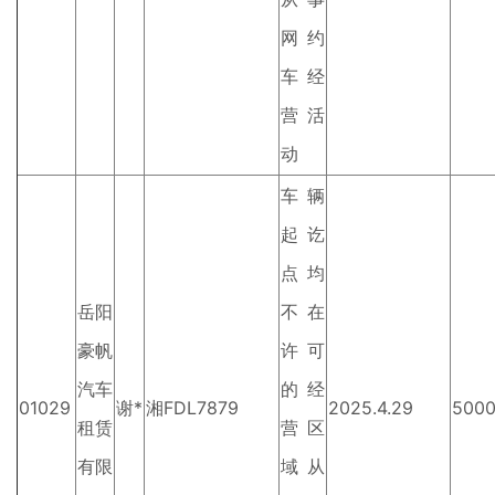
网约
车经
营活
动
车辆
起讫
点均
岳阳
不在
豪帆
许可
汽车
的经
01029
谢*
湘FDL7879
2025.4.29
500
租赁
营区
有限
域从