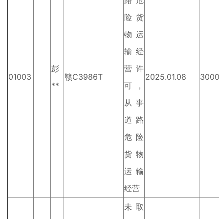
路危
险货
物运
输经
彭
营许
01003
赣C3986T
2025.01.08
300
**
可，
从事
道路
危险
货物
运输
经营
未取