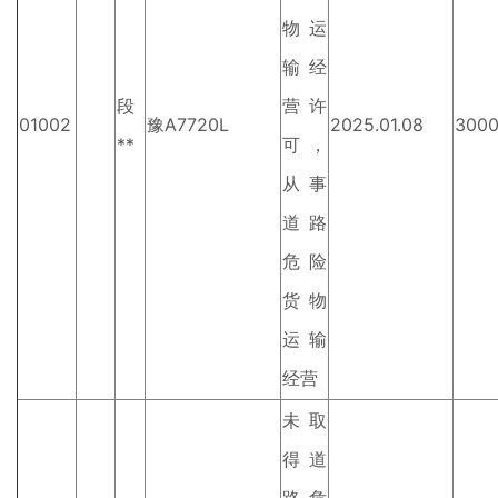
物运
输经
段
营许
01002
豫A7720L
2025.01.08
300
**
可，
从事
道路
危险
货物
运输
经营
未取
得道