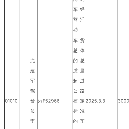
车经
营活
动
车货
总体
尤
的总
建
质量
军
超过
驾
公路
01010
驶
湘F52966
核定
2025.3.3
300
员
标准
李
的车