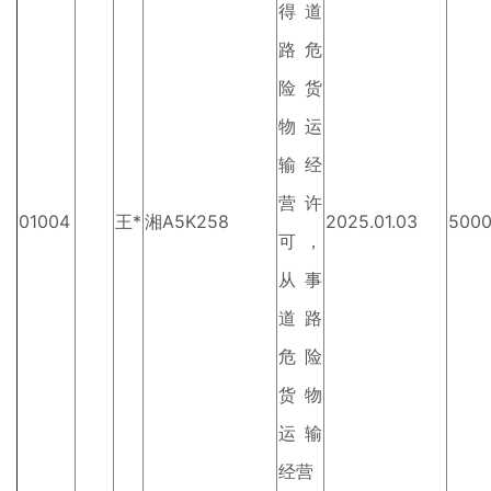
得道
路危
险货
物运
输经
营许
01004
王*
湘A5K258
2025.01.03
500
可，
从事
道路
危险
货物
运输
经营