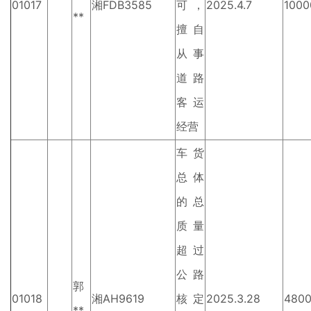
01017
湘FDB3585
可，
2025.4.7
1000
**
擅自
从事
道路
客运
经营
车货
总体
的总
质量
超过
公路
郭
01018
湘AH9619
核定
2025.3.28
480
**