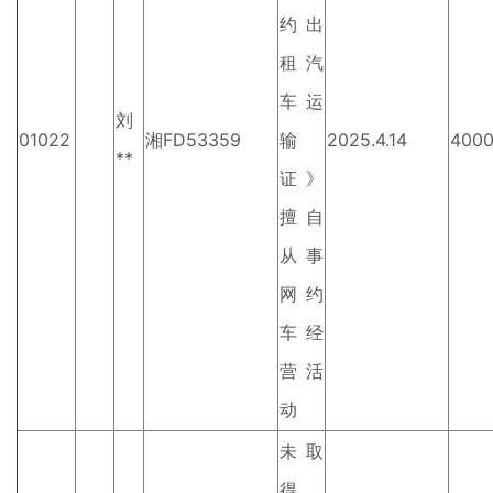
约出
租汽
车运
刘
01022
湘FD53359
输
2025.4.14
400
**
证》
擅自
从事
网约
车经
营活
动
未取
得