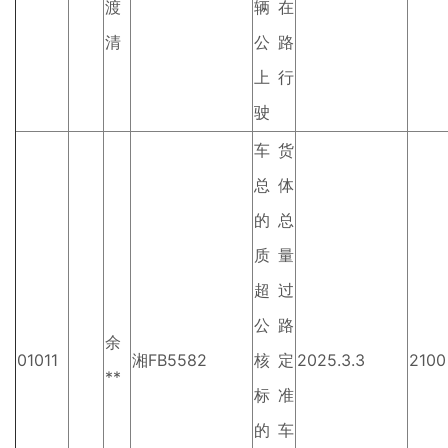
渡
辆在
清
公路
上行
驶
车货
总体
的总
质量
超过
公路
余
01011
湘FB5582
核定
2025.3.3
2100
**
标准
的车