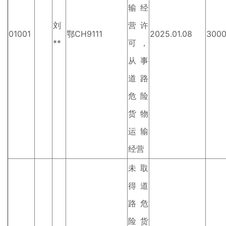
输经
刘
营许
01001
鄂CH9111
2025.01.08
300
**
可，
从事
道路
危险
货物
运输
经营
未取
得道
路危
险货