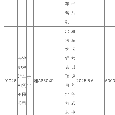
车经
营活
动
出租
汽车
客运
长沙
经营
驰程
者以
汽车
余
预设
01026
湘A850XR
2025.5.6
500
租赁
**
目的
有限
地等
公司
方式
从事