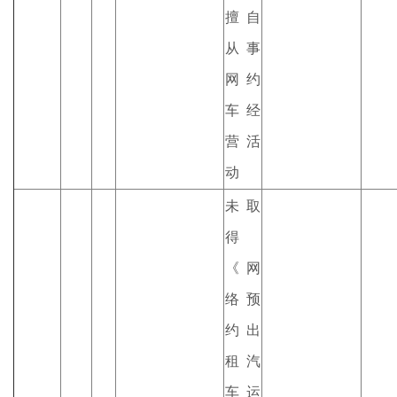
擅自
从事
网约
车经
营活
动
未取
得
《网
络预
约出
租汽
车运