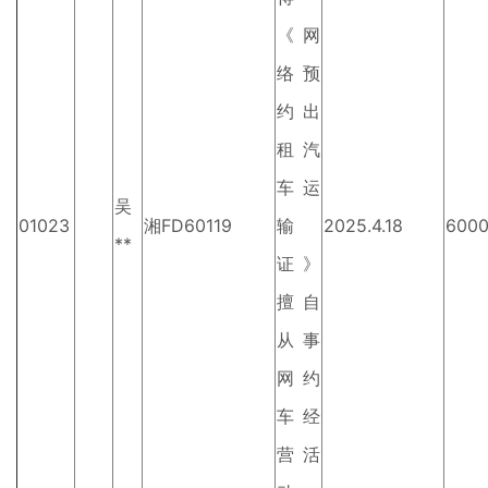
《网
络预
约出
租汽
车运
吴
01023
湘FD60119
输
2025.4.18
600
**
证》
擅自
从事
网约
车经
营活