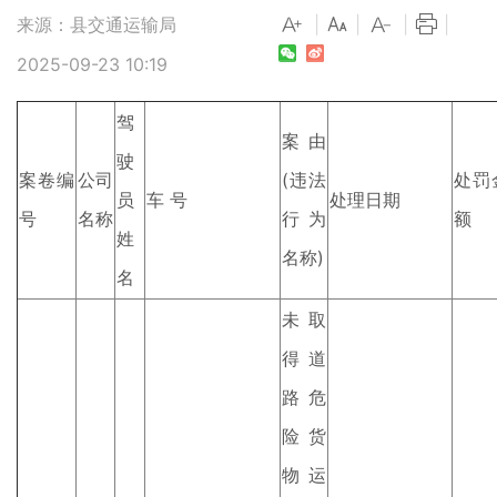
来源：县交通运输局
|
|
|
|
2025-09-23 10:19
驾
案由
驶
案卷编
公司
(违法
处罚
员
车 号
处理日期
号
名称
行为
额
姓
名称)
名
未取
得道
路危
险货
物运