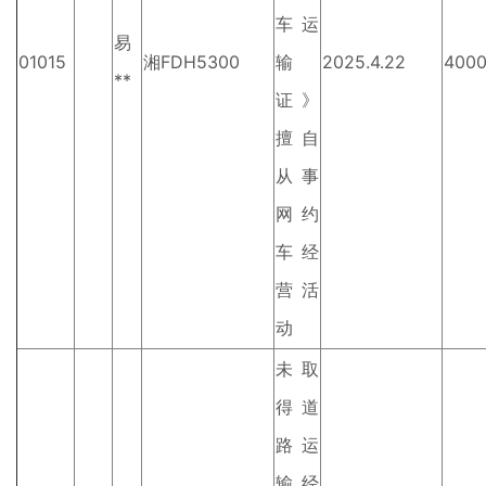
车运
易
01015
湘FDH5300
输
2025.4.22
400
**
证》
擅自
从事
网约
车经
营活
动
未取
得道
路运
输经