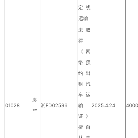
定线
运输
未取
得
《网
络预
约出
租汽
车运
袁
01028
湘FD02596
输
2025.4.24
400
**
证》
擅自
从事