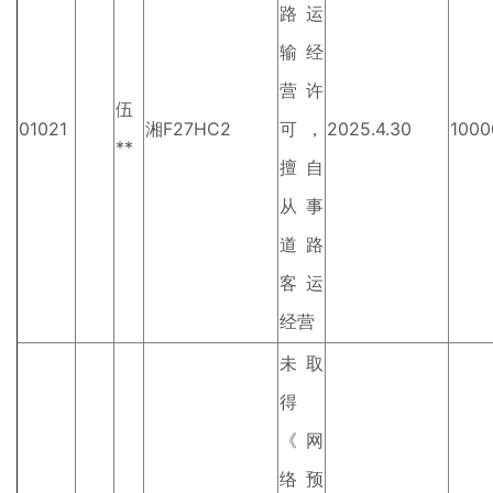
路运
输经
营许
伍
01021
湘F27HC2
可，
2025.4.30
1000
**
擅自
从事
道路
客运
经营
未取
得
《网
络预