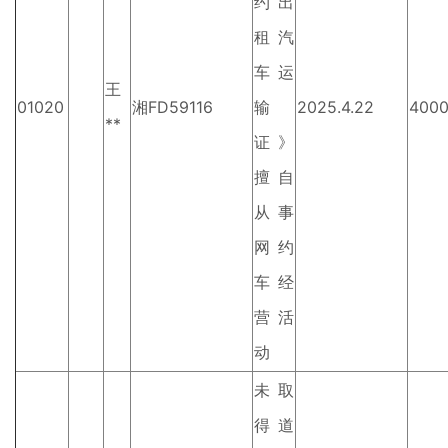
约出
租汽
车运
王
01020
湘FD59116
输
2025.4.22
400
**
证》
擅自
从事
网约
车经
营活
动
未取
得道