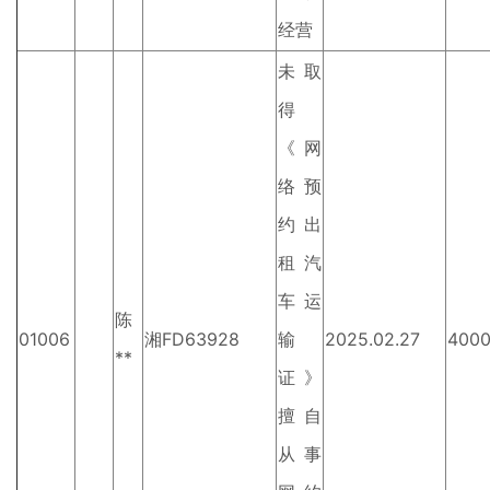
经营
未取
得
《网
络预
约出
租汽
车运
陈
01006
湘FD63928
输
2025.02.27
400
**
证》
擅自
从事