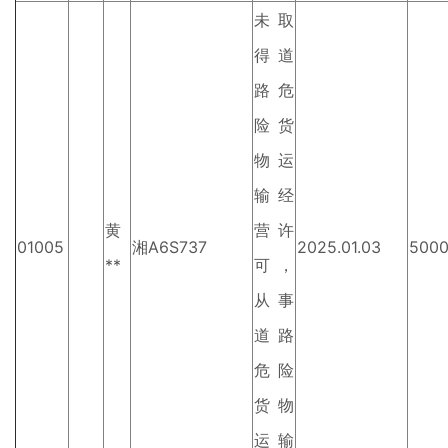
未取
得道
路危
险货
物运
输经
黄
营许
01005
湘A6S737
2025.01.03
500
**
可，
从事
道路
危险
货物
运输