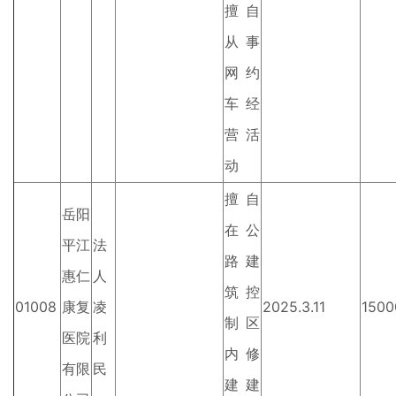
擅自
从事
网约
车经
营活
动
擅自
岳阳
在公
平江
法
路建
惠仁
人
筑控
01008
康复
凌
2025.3.11
1500
制区
医院
利
内修
有限
民
建建