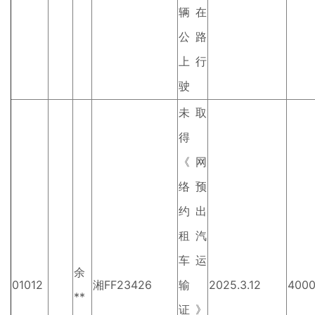
辆在
公路
上行
驶
未取
得
《网
络预
约出
租汽
车运
余
01012
湘FF23426
输
2025.3.12
400
**
证》