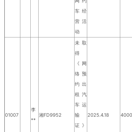
网约
车经
营活
动
未取
得
《网
络预
约出
租汽
车运
李
01007
湘FD9952
输
2025.4.18
400
**
证》