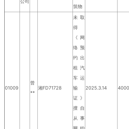
公司
筑物
未取
得
《网
络预
约出
租汽
车运
曾
01009
湘FD71728
输
2025.3.14
400
**
证》
擅自
从事
网约