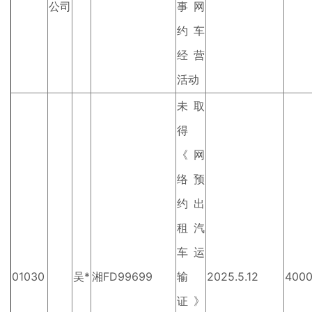
公司
事网
约车
经营
活动
未取
得
《网
络预
约出
租汽
车运
01030
吴*
湘FD99699
输
2025.5.12
400
证》