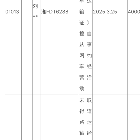
车运
刘
01013
湘FDT6288
输
2025.3.25
400
**
证》
擅自
从事
网约
车经
营活
动
未取
得道
路运
输经