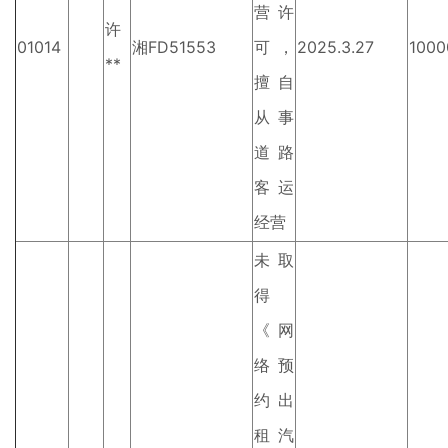
营许
许
01014
湘FD51553
可，
2025.3.27
1000
**
擅自
从事
道路
客运
经营
未取
得
《网
络预
约出
租汽