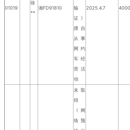
徐
01019
湘FD91810
输
2025.4.7
400
**
证》
擅自
从事
网约
车经
营活
动
未取
得
《网
络预