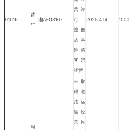
营许
曾
01016
湘AFG3167
可，
2025.4.14
1000
**
擅自
从事
道路
客运
经营
未取
得道
路运
输经
营许
周