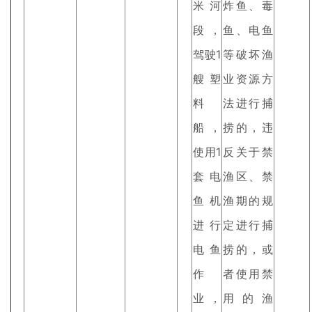
米河
炸鱼、毒
段，
鱼、电鱼
驾驶1
等破坏渔
艘塑
业资源方
料
法进行捕
船，
捞的，违
使用1
反关于禁
套电
渔区、禁
鱼机
渔期的规
进行
定进行捕
电鱼
捞的，或
作
者使用禁
业，
用的渔