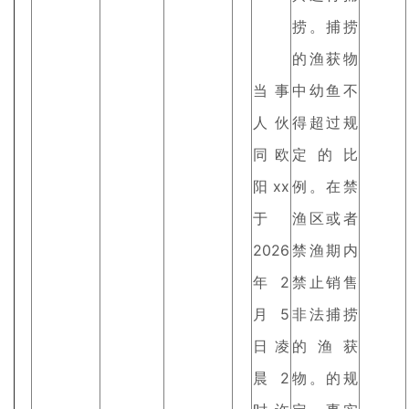
捞。捕捞
的渔获物
当事
中幼鱼不
人伙
得超过规
同欧
定的比
阳xx
例。在禁
于
渔区或者
2026
禁渔期内
年2
禁止销售
月5
非法捕捞
日凌
的渔获
晨2
物。的规