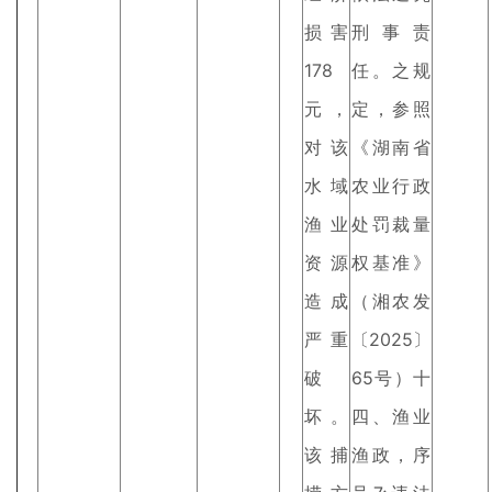
损害
刑事责
178
任。之规
元，
定，参照
对该
《湖南省
水域
农业行政
渔业
处罚裁量
资源
权基准》
造成
（湘农发
严重
〔2025〕
破
65号）十
坏。
四、渔业
该捕
渔政，序