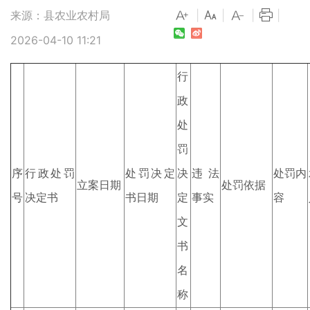
来源：县农业农村局
|
|
|
|
2026-04-10 11:21
行
政
处
罚
序
行政处罚
处罚决定
决
违法
处罚内
立案日期
处罚依据
号
决定书
书日期
定
事实
容
文
书
名
称