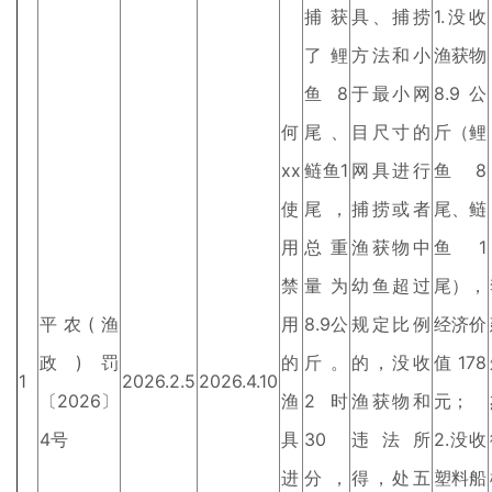
捕获
具、捕捞
1.没收
了鲤
方法和小
渔获物
鱼8
于最小网
8.9公
何
尾、
目尺寸的
斤（鲤
xx
鲢鱼1
网具进行
鱼8
使
尾，
捕捞或者
尾、鲢
用
总重
渔获物中
鱼1
禁
量为
幼鱼超过
尾），
平农(渔
用
8.9公
规定比例
经济价
政)罚
的
斤。
的，没收
值178
1
2026.2.5
2026.4.10
〔2026〕
渔
2时
渔获物和
元；
4号
具
30
违法所
2.没收
进
分，
得，处五
塑料船