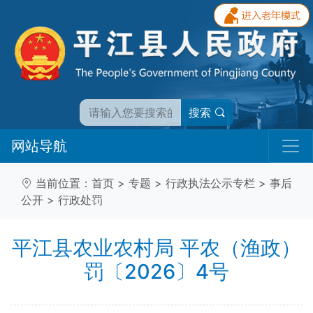
搜索
网站导航
当前位置：
首页
>
专题
>
行政执法公示专栏
>
事后
公开
>
行政处罚
平江县农业农村局 平农（渔政）
罚〔2026〕4号