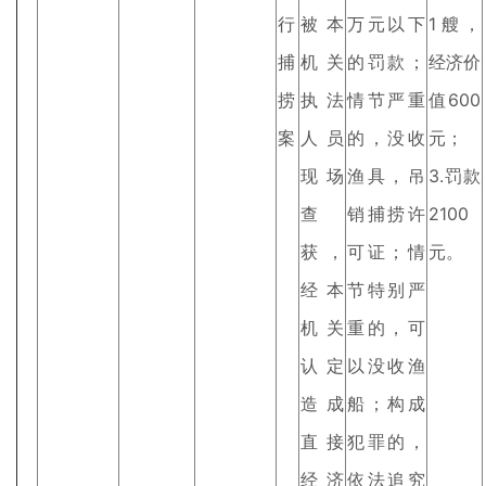
行
被本
万元以下
1艘，
捕
机关
的罚款；
经济价
捞
执法
情节严重
值600
案
人员
的，没收
元；
现场
渔具，吊
3.罚款
查
销捕捞许
2100
获，
可证；情
元。
经本
节特别严
机关
重的，可
认定
以没收渔
造成
船；构成
直接
犯罪的，
经济
依法追究