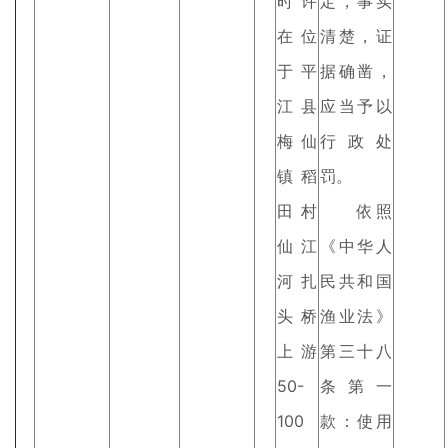
时许
定，事实
在位
清楚，证
于平
据确凿，
江县
应当予以
梅仙
行政处
镇稻
罚。
田村
依照
仙江
《中华人
河扎
民共和国
头桥
渔业法》
上游
第三十八
50-
条第一
100
款：使用