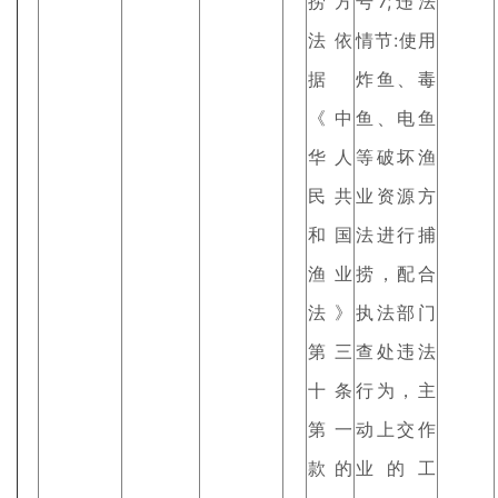
捞方
号7;违法
法依
情节:使用
据
炸鱼、毒
《中
鱼、电鱼
华人
等破坏渔
民共
业资源方
和国
法进行捕
渔业
捞，配合
法》
执法部门
第三
查处违法
十条
行为，主
第一
动上交作
款的
业的工