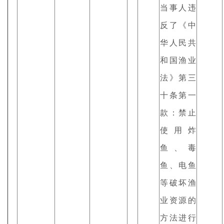
当事人违
反了《中
华人民共
和国渔业
法》第三
十条第一
款：禁止
使用炸
鱼、毒
鱼、电鱼
等破坏渔
业资源的
方法进行