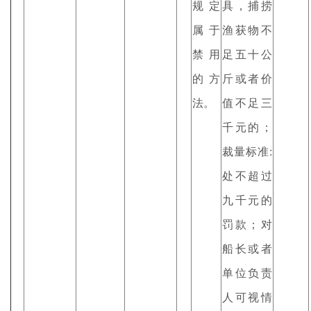
规定
具，捕捞
属于
渔获物不
禁用
足五十公
的方
斤或者价
法。
值不足三
千元的；
裁量标准:
处不超过
九千元的
罚款；对
船长或者
单位负责
人可视情