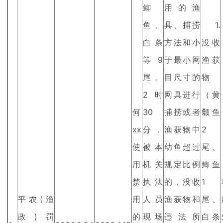
鲫
用的渔
鱼、
具、捕捞
1.
白条
方法和小
没收
等9
于最小网
渔获
尾。
目尺寸的
物
2时
网具进行
（黄
何
30
捕捞或者
颡鱼
xx
分，
渔获物中
2
使
被本
幼鱼超过
尾、
用
机关
规定比例
鲫鱼
禁
执法
的，没收
1
平农(渔
用
人员
渔获物和
尾、
政)罚
的
现场
违法所
白条