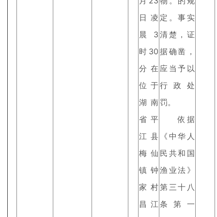
月23
物。的规
日凌
定。事实
晨3
清楚，证
时30
据确凿，
分在
应当予以
位于
行政处
湖南
罚。
省平
依据
江县
《中华人
梅仙
民共和国
镇钟
渔业法》
家村
第三十八
昌江
条第一