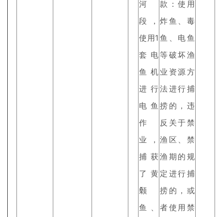
河
款：使用
段，
炸鱼、毒
使用1
鱼、电鱼
套电
等破坏渔
鱼机
业资源方
进行
法进行捕
电鱼
捞的，违
作
反关于禁
业，
渔区、禁
捕获
渔期的规
了黄
定进行捕
颡
捞的，或
鱼、
者使用禁