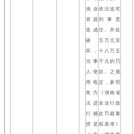
渔业
依法追究
资源
刑事责
造成
任。并处
破
五万元至
坏，
十八万五
当事
千元的罚
人使
款。之规
用电
定，参照
鱼方
《湖南省
法进
农业行政
行捕
处罚裁量
捞是
权基准》