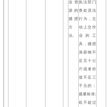
业资
执法部门
源的
查处违法
捕捞
行为，主
方
动上交作
法。
业的工
具，捕捞
渔获物不
足五十公
斤或者价
值不足三
千元的；
裁量标准:
处不超过