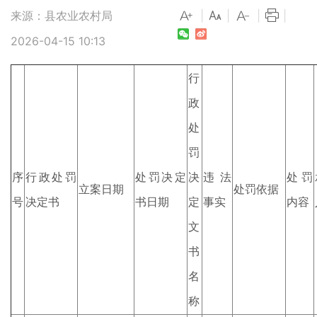
来源：县农业农村局
|
|
|
|
2026-04-15 10:13
行
政
处
罚
序
行政处罚
处罚决定
决
违法
处罚
立案日期
处罚依据
号
决定书
书日期
定
事实
内容
文
书
名
称