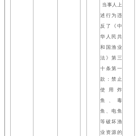
当事人上
述行为违
反了《中
华人民共
和国渔业
法》第三
十条第一
款：禁止
使用炸
鱼、毒
鱼、电鱼
等破坏渔
业资源的