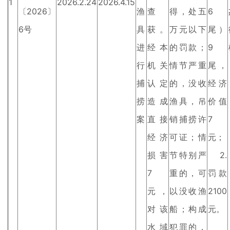
1
2026.2.24
2026.4.15
〔2026〕
渔
查
得，处五
6
6号
具
获。
万元以下
尾）
进
经本
的罚款；
9
行
机关
情节严重
尾，
捕
认定
的，没收
经济
捞
造成
渔具，吊
价值
案
直接
销捕捞许
7
经济
可证；情
元；
损害
节特别严
2.
7
重的，可
罚款
元，
以没收渔
2100
对该
船；构成
元。
水域
犯罪的，