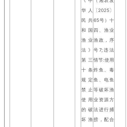
《中
（湘农发
华人
〔2025〕
民共
65号）十
和国
四、渔业
渔业
渔政，序
法》
号7;违法
第三
情节:使用
十条
炸鱼、毒
规定
鱼、电鱼
禁止
等破坏渔
使用
业资源方
的破
法进行捕
坏渔
捞，配合