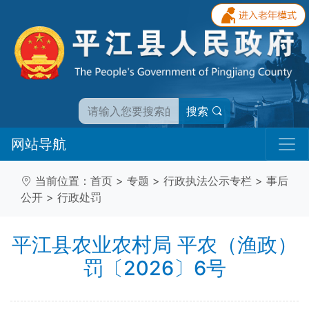
搜索
网站导航
当前位置：
首页
>
专题
>
行政执法公示专栏
>
事后
公开
>
行政处罚
平江县农业农村局 平农（渔政）
罚〔2026〕6号