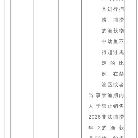
具进行捕
捞。捕捞
的渔获物
中幼鱼不
得超过规
定的比
例。在禁
渔区或者
当事
禁渔期内
人于
禁止销售
2026
非法捕捞
年2
的渔获