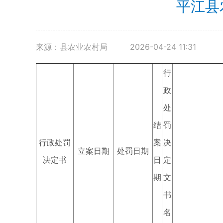
平江县
来源：县农业农村局
2026-04-24 11:31
行
政
处
结
罚
行政处罚
案
决
立案日期
处罚日期
决定书
日
定
期
文
书
名