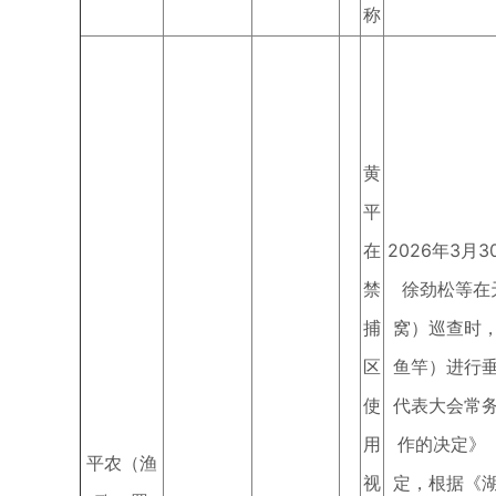
称
黄
平
在
2026年3月
禁
徐劲松等在
捕
窝）巡查时
区
鱼竿）进行
使
代表大会常
用
作的决定》
平农（渔
视
定，根据《