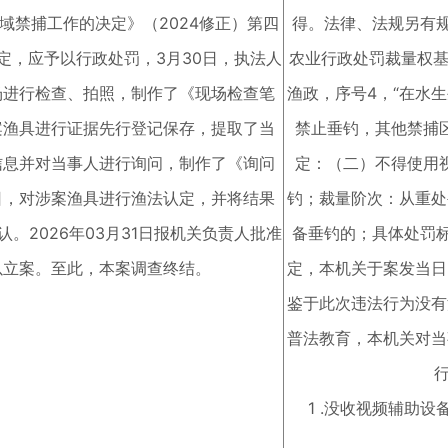
域禁捕工作的决定》（2024修正）第四
得。法律、法规另有
定，应予以行政处罚，3月30日，执法人
农业行政处罚裁量权基
场进行检查、拍照，制作了《现场检查笔
渔政，序号4，“在水
案渔具进行证据先行登记保存，提取了当
禁止垂钓，其他禁捕
信息并对当事人进行询问，制作了《询问
定：（二）不得使用
日，对涉案渔具进行渔法认定，并将结果
钓；裁量阶次：从重处
。2026年03月31日报机关负责人批准
备垂钓的；具体处罚
以立案。至此，本案调查终结。
定，本机关于案发当日
鉴于此次违法行为没有
普法教育，本机关对当
1 .没收视频辅助设