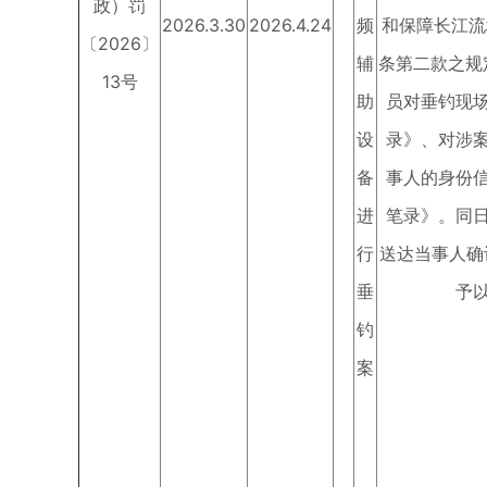
政）罚
2026.3.30
2026.4.24
频
和保障长江流
〔2026〕
辅
条第二款之规
13号
助
员对垂钓现
设
录》、对涉
备
事人的身份
进
笔录》。同
行
送达当事人确认
垂
予
钓
案