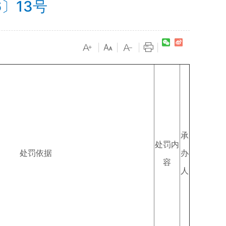
〕13号
|
|
|
|
承
处罚内
处罚依据
办
容
人