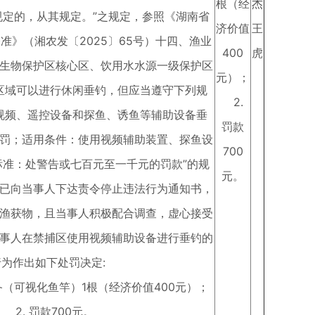
根（经
杰
规定的，从其规定。”之规定，参照《湖南省
济价值
王
准》（湘农发〔2025〕65号）十四、渔业
400
虎
生生物保护区核心区、饮用水水源一级保护区
元）；
区域可以进行休闲垂钓，但应当遵守下列规
2.
视频、遥控设备和探鱼、诱鱼等辅助设备垂
罚款
罚；适用条件：使用视频辅助装置、探鱼设
700
标准：处警告或七百元至一千元的罚款”的规
元。
已向当事人下达责令停止违法行为通知书，
渔获物，且当事人积极配合调查，虚心接受
事人在禁捕区使用视频辅助设备进行垂钓的
行为作出如下处罚决定:
备（可视化鱼竿）1根（经济价值400元）；
2. 罚款700元。