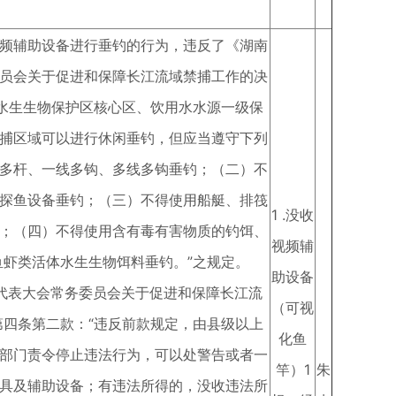
频辅助设备进行垂钓的行为，违反了《湖南
员会关于促进和保障长江流域禁捕工作的决
“水生生物保护区核心区、饮用水水源一级保
捕区域可以进行休闲垂钓，但应当遵守下列
多杆、一线多钩、多线多钩垂钓；（二）不
探鱼设备垂钓；（三）不得使用船艇、排筏
1 .没收
；（四）不得使用含有毒有害物质的钓饵、
视频辅
鱼虾类活体水生生物饵料垂钓。”之规定。
助设备
表大会常务委员会关于促进和保障长江流
（可视
第四条第二款：“违反前款规定，由县级以上
化鱼
部门责令停止违法行为，可以处警告或者一
竿）1
朱
具及辅助设备；有违法所得的，没收违法所