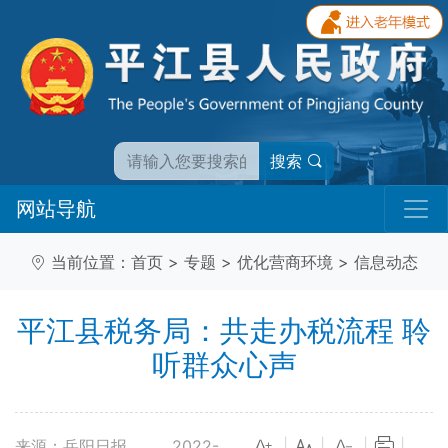
搜索
网站导航
当前位置：
首页
>
专题
>
优化营商环境
>
信息动态
平江县税务局：共走办税流程 聆
听群众心声
来源：岳阳日报
2022-
|
|
|
|