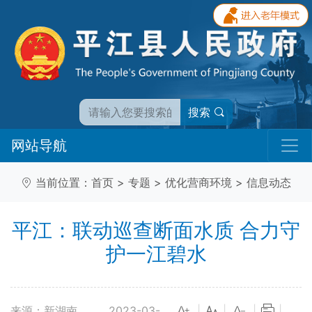
搜索
网站导航
当前位置：
首页
>
专题
>
优化营商环境
>
信息动态
平江：联动巡查断面水质 合力守
护一江碧水
来源：新湖南
2023-03-
|
|
|
|