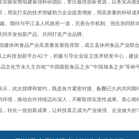
实验室将组建最强科研团队，拿出最优创新资源，以务实高效的
里，用实打实的技术突破助力企业提质增效，用高质量的科研成
的跨越。期待与平江县人民政府一道，完善合作机制、强化协同
共同开发创新产品、共同打造产业品牌。
建休闲食品产业高质量发展指挥部，成立县休闲食品产业联合会
以上科技创新平台42个，积极引导企业设立技术研发中心，建设
文化节永久主办地”“中国面筋食品之乡”“中国辣条之乡”等称号。
示，此次授牌和签约，既是各方紧密对接、酝酿已久的共同期待
的环境，推动合作持续迈向深入，不断取得实质性成果。衷心期
，转化一批创新成果，让科技真正成为产业做强、企业做大的“