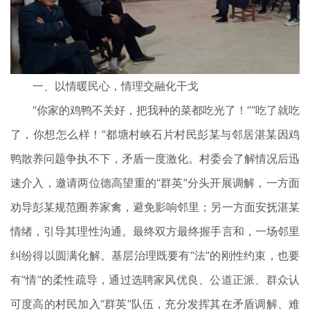
一、以情暖民心，情理交融化干戈
“你家的鸡鸭不关好，把我种的菜都吃光了！”“吃了就吃
了，你想怎么样！”都塘村峡石片村民彭某与邻居湛某因鸡
鸭散养问题争执不下，矛盾一度激化。村委会了解情况后迅
速介入，邀请两位德高望重的“群英”分头开展调解，一方面
劝导彭某规范圈养家禽，避免影响邻里；另一方面安抚湛某
情绪，引导其理性沟通。最终双方最终握手言和，一场邻里
纠纷得以圆满化解。基层治理既要有“法”的刚性约束，也要
有“情”的柔性疏导，通过选聘家风优良、公道正派、群众认
可度高的村民加入“群英”队伍，充分发挥其在矛盾调解、难