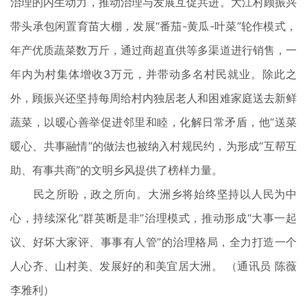
治理的内生动力，推动治理与发展互促共进。大江村顾振兴
带头承包闲置育苗大棚，发展“番茄-黄瓜-叶菜”轮作模式，
年产优质蔬菜数万斤，通过商超直供等多渠道进行销售，一
年内为村集体增收3万元，并带动多名村民就业。除此之
外，顾振兴还坚持每周给村内独居老人和困难家庭送去新鲜
蔬菜，以暖心善举促进邻里和睦，化解日常矛盾，他“送菜
暖心、共事融情”的做法也被纳入村规民约，为形成“互帮互
助、有事共商”的文明乡风提供了榜样力量。
民之所盼，政之所向。大洲乡将始终坚持以人民为中
心，持续深化“群英断是非”治理模式，推动形成“大事一起
议、好坏大家评、事事有人管”的治理格局，全力打造一个
人心齐、山村美、发展好的和美宜居大洲。 （通讯员 陈薇
李雅利）