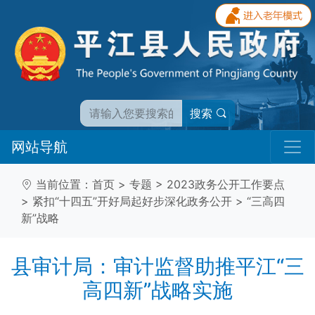
搜索
网站导航
当前位置：
首页
>
专题
>
2023政务公开工作要点
>
紧扣“十四五”开好局起好步深化政务公开
>
“三高四
新”战略
县审计局：审计监督助推平江“三
高四新”战略实施