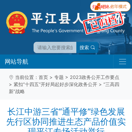
归档时间：
搜索
网站导航
当前位置：
首页
>
专题
>
2023政务公开工作要点
>
紧扣“十四五”开好局起好步深化政务公开
>
“三高四
新”战略
长江中游三省“通平修”绿色发展
先行区协同推进生态产品价值实
现平江专场活动举行