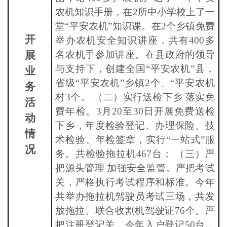
农机知识手册，在2所中小学校上了一
堂“平安农机”知识课。在2个乡镇免费
开
举办农机安全知识讲座，共有400多
展
名农机手参加讲座。在县政府的领导
与支持下，创建全国“平安农机”县，
业
省级“平安农机”乡镇2个、“平安农机
务
村3个。 （二）实行送检下乡 落实免
活
费年检。3月20至30日开展免费送检
动
下乡，年度检验登记、办理保险、技
情
术检验、年检签章，实行“一站式”服
况
务。共检验拖拉机467台； （三）严
把源头管理 加强安全监管。严把考试
关，严格执行考试程序和标准。今年
共举办拖拉机驾驶员考试三场，共发
放拖拉、联合收割机驾驶证76个。严
把注册登记关，今年入户登记50台，