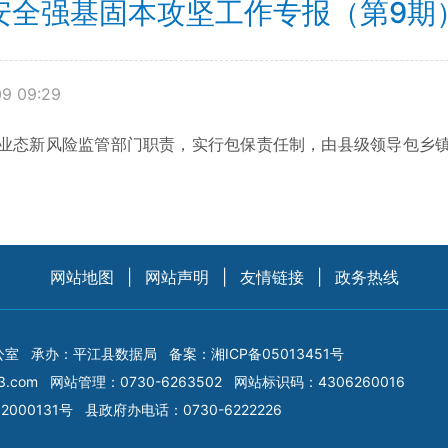
安全强基固本攻坚工作专报（第9期
9 09:29
态新风险监管部门职责，实行包保责任制，由县级领导包乡镇
网站地图
|
网站声明
|
友情链接
|
政务热线
公室
承办：平江县数据局
备案：
湘ICP备05013451号
3.com
网站管理：0730-6263502
网站标识码：4306260016
2000131号
县政府办电话：0730-6222226