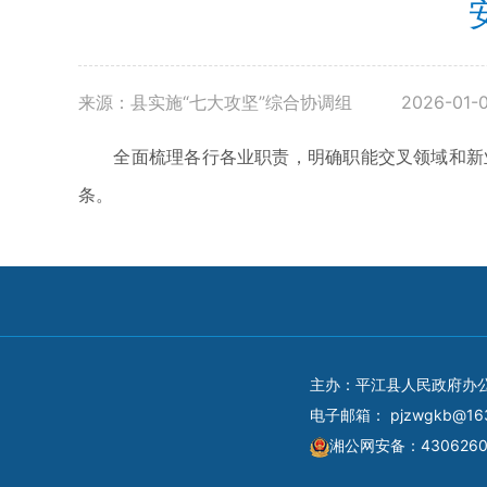
来源：县实施“七大攻坚”综合协调组
2026-01-0
全面梳理各行各业职责，明确职能交叉领域和新业
条。
主办：平江县人民政府办
电子邮箱：
pjzwgkb@16
湘公网安备：4306260