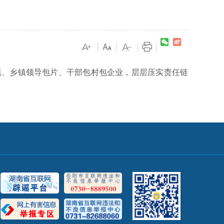
）
|
|
|
|
、乡镇领导包片、干部包村包企业，层层压实责任链