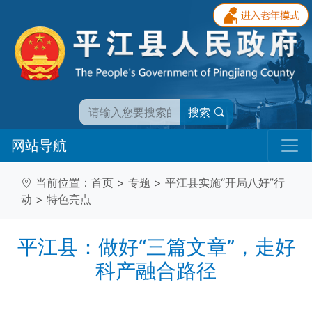
搜索
网站导航
当前位置：
首页
>
专题
>
平江县实施“开局八好”行
动
>
特色亮点
平江县：做好“三篇文章”，走好
科产融合路径