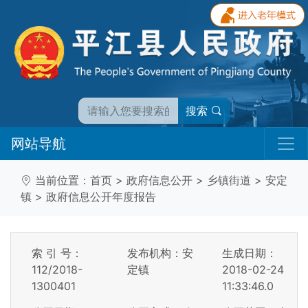
搜索
网站导航
当前位置：
首页
>
政府信息公开
>
乡镇街道
>
安定
镇
>
政府信息公开年度报告
索 引 号：
发布机构：安
生成日期：
112/2018-
定镇
2018-02-24
1300401
11:33:46.0