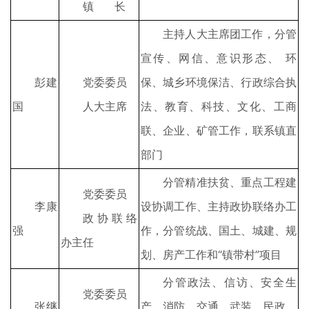
镇 长
主持人大主席团工作，分管
宣传、网信、意识形态、 环
彭建
党委委员
保、城乡环境保洁、行政综合执
国
人大主席
法、教育、科技、文化、工商
联、企业、矿管工作，联系镇直
部门
分管精准扶贫、重点工程建
党委委员
李康
设协调工作、主持政协联络办工
政协联络
强
作，分管统战、国土、城建、规
办主任
划、房产工作和“镇带村”项目
分管政法、信访、安全生
党委委员
张继
产、消防、交通、武装、民政、