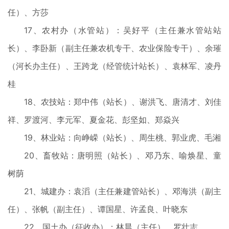
任）、方莎
17、农村办（水管站）：吴好平（主任兼水管站站
长）、李卧新（副主任兼农机专干、农业保险专干）、余璀
（河长办主任）、王跨龙（经管统计站长）、袁林军、凌丹
桂
18、农技站：郑中伟（站长）、谢洪飞、唐清才、刘佳
祥、罗渡河、李元军、夏金花、彭坚如、郑焱兴
19、林业站：向峥嵘（站长）、周生桃、郭业虎、毛湘
20、畜牧站：唐明照（站长）、邓乃东、喻焕星、童
树荫
21、城建办：袁滔（主任兼建管站长）、邓海洪（副主
任）、张帆（副主任）、谭国星、许孟良、叶晓东
22、国土办（征收办）：林晨（主任）、罗壮志