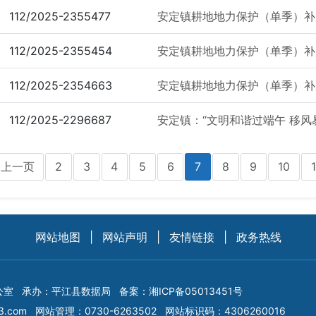
112/2025-2355477
安定镇耕地地力保护（单季）补
112/2025-2355454
安定镇耕地地力保护（单季）补
112/2025-2354663
安定镇耕地地力保护（单季）补
112/2025-2296687
安定镇：“文明和谐过端午 移风
上一页
2
3
4
5
6
7
8
9
10
1
网站地图
|
网站声明
|
友情链接
|
政务热线
公室
承办：平江县数据局
备案：
湘ICP备05013451号
3.com
网站管理：0730-6263502
网站标识码：4306260016