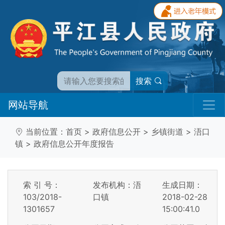
搜索
网站导航
当前位置：
首页
>
政府信息公开
>
乡镇街道
>
浯口
镇
>
政府信息公开年度报告
索 引 号：
发布机构：浯
生成日期：
103/2018-
口镇
2018-02-28
1301657
15:00:41.0