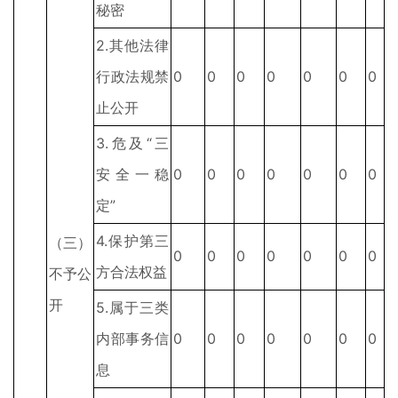
秘密
2.其他法律
行政法规禁
0
0
0
0
0
0
0
止公开
3.危及“三
安全一稳
0
0
0
0
0
0
0
定”
4.保护第三
（三）
0
0
0
0
0
0
0
方合法权益
不予公
开
5.属于三类
内部事务信
0
0
0
0
0
0
0
息