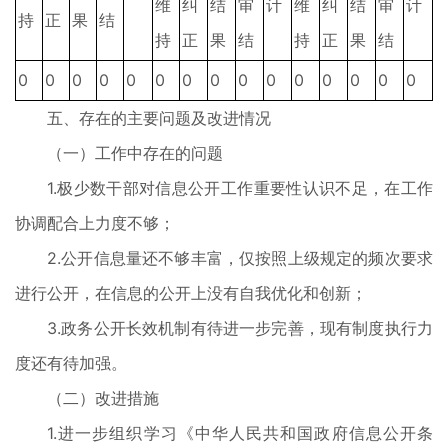
维
纠
结
审
计
维
纠
结
审
计
持
正
果
结
持
正
果
结
持
正
果
结
0
0
0
0
0
0
0
0
0
0
0
0
0
0
0
五、存在的主要问题及改进情况
（一）工作中存在的问题
1.极少数干部对信息公开工作重要性认识不足，在工作
协调配合上力度不够；
2.公开信息量还不够丰富，仅按照上级规定的频次要求
进行公开，在信息的公开上没有自我优化和创新；
3.政务公开长效机制有待进一步完善，现有制度执行力
度还有待加强。
（二）改进措施
1.进一步组织学习《中华人民共和国政府信息公开条