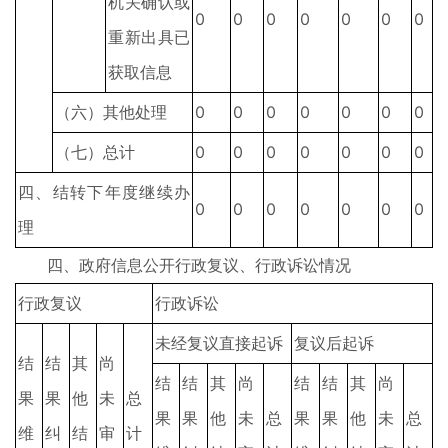
机关确认或
0
0
0
0
0
0
0
重新出具已
获取信息
（六）其他处理
0
0
0
0
0
0
0
（七）总计
0
0
0
0
0
0
0
四、结转下年度继续办
0
0
0
0
0
0
0
理
四、政府信息公开行政复议、行政诉讼情况
行政复议
行政诉讼
未经复议直接起诉
复议后起诉
结
结
其
尚
结
结
其
尚
结
结
其
尚
果
果
他
未
总
果
果
他
未
总
果
果
他
未
总
维
纠
结
审
计