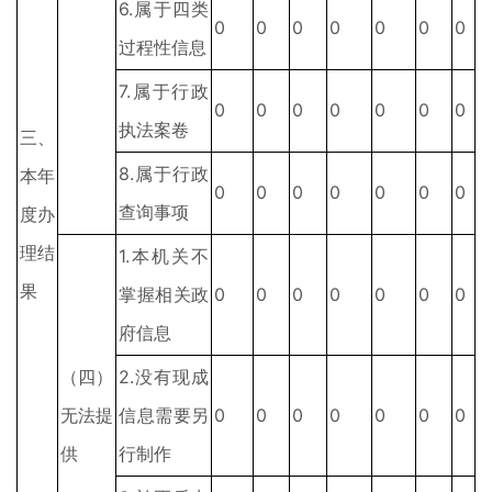
6.属于四类
0
0
0
0
0
0
0
过程性信息
7.属于行政
0
0
0
0
0
0
0
执法案卷
三、
8.属于行政
本年
0
0
0
0
0
0
0
查询事项
度办
理结
1.本机关不
果
掌握相关政
0
0
0
0
0
0
0
府信息
（四）
2.没有现成
无法提
信息需要另
0
0
0
0
0
0
0
供
行制作