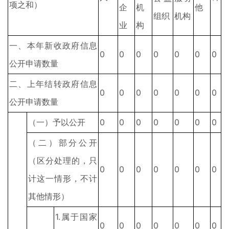
项之和）
企
机
他
组织
机构
业
构
一、本年新收政府信息
0
0
0
0
0
0
0
公开申请数量
二、上年结转政府信息
0
0
0
0
0
0
0
公开申请数量
（一）予以公开
0
0
0
0
0
0
0
（二）部分公开
（区分处理的，只
0
0
0
0
0
0
0
计这一情形，不计
其他情形）
1.属于国家
0
0
0
0
0
0
0