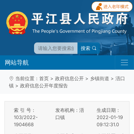
搜索
网站导航
当前位置：
首页
>
政府信息公开
>
乡镇街道
>
浯口
镇
>
政府信息公开年度报告
索 引 号：
发布机构：浯
生成日期：
103/2022-
口镇
2022-01-19
1904668
09:12:31.0