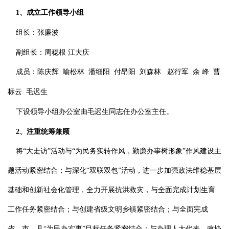
1
、成立工作领导小组
组长：张廉波
副组长：周稳根 江大庆
成员：陈庆辉
喻松林
潘细阳
付昂阳
刘森林
赵行军
余 峰
曹
标云
毛迟生
下设领导小组办公室由毛迟生同志任办公室主任。
2
、注重统筹兼顾
将“大走访”活动与“为民务实转作风，勤廉办事树形象”作风建设主
题活动紧密结合；与深化“双联双包”活动，进一步加强政法维稳基层
基础和创新社会化管理，全力开展抗洪救灾，与全面完成计划生育
工作任务紧密结合；与创建省级文明乡镇紧密结合；与全面完成
省、市、县“为民办实事”目标任务紧密结合；与办理人大代表、政协