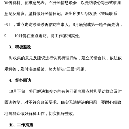
宣传资料、征求意见表。召开民情恳谈会、以走访谈心等形式收集
意见及建议。坚持做好民情日记。派出所要组织发放《警民联系
卡》，重点走访涉法涉诉信访当事人。
8
月底完成第一轮全面走访，
9
——
10
月份在重点走访。将工作落到实处。
3
、积极整改
对收集的意见及建议进行认真梳理归纳，建立民情台账，依法依
规解答，及时准确反馈。努力解决“三最”问题。
4
、督办回访
10
月下旬，将已解决和交办的有关问题向联点村和受访群众及时
回访答复。对不符合政策要求、确实无法解决的问题，要耐心细致
地向群众做好解释工作，切实抓好整改。
五、工作措施