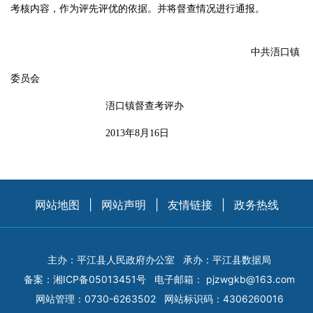
考核内容，作为评先评优的依据。并将督查情况进行通报。
中共浯口镇
委员会
浯口镇督查考评办
2013
年8
月16日
网站地图
|
网站声明
|
友情链接
|
政务热线
主办：平江县人民政府办公室
承办：平江县数据局
备案：
湘ICP备05013451号
电子邮箱：
pjzwgkb@163.com
网站管理：0730-6263502
网站标识码：4306260016