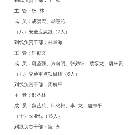
到线负责干部：李 颖
主 管：杨 林
成 员：胡骥宏、胡慧沁
（八）安全应急线（7人）
到线负责干部：林量海
主 管：钟俊文
成 员：唐坚强、方向明、张勋钰、蔡泵龙、唐林贵
（九）交通重点项目线（6人）
到线负责干部：周解平
主 管：邹丛林
成 员：魏艺兵、邱彬彬、李 龙、唐志平
（十）农业线（15人）
到线负责干部：凌 永