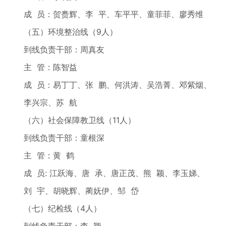
成 员：贺赉辉、李 平、车平平、童菲菲、廖秀维
（五）环境整治线（9人）
到线负责干部：周真友
主 管：陈智益
成 员：易丁丁、张 鹏、何洪涛、吴浩菁、邓紫烟、
李兴宗、苏 航
（六）社会保障教卫线（11人）
到线负责干部：童根深
主 管：黄 鹤
成 员: 江跃海、唐 承、唐正茂、熊 颖、李玉娣、
刘 宇、胡晓辉、蔺妩伊、邹 岱
（七）纪检线（4人）