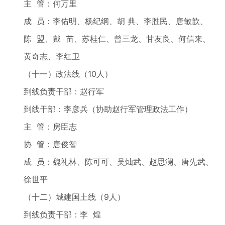
主 管：何万里
成 员：李佑明、杨纪纲、胡 典、李胜民、唐敏歆、
陈 盟、戴 苗、苏桂仁、曾三龙、甘友良、何信来、
黄奇志、李红卫
（十一）政法线（10人）
到线负责干部：赵行军
到线干部：李彦兵（协助赵行军管理政法工作）
主 管：房臣志
协 管：唐俊智
成 员：魏礼林、陈可可、吴灿武、赵思澜、唐先武、
徐世平
（十二）城建国土线（9人）
到线负责干部：李 煌