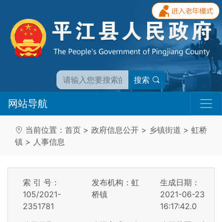
搜索
网站导航
当前位置：
首页
>
政府信息公开
>
乡镇街道
>
虹桥
镇
>
人事信息
索 引 号：
发布机构：虹
生成日期：
105/2021-
桥镇
2021-06-23
2351781
16:17:42.0