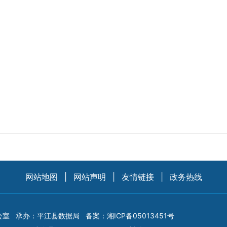
网站地图
|
网站声明
|
友情链接
|
政务热线
公室
承办：平江县数据局
备案：
湘ICP备05013451号