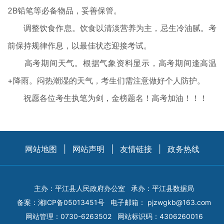
2B铅笔等必备物品，妥善保管。
调整饮食作息。饮食以清淡营养为主，忌生冷油腻。考
前保持规律作息，以最佳状态迎接考试。
高考期间天气。根据气象资料显示，高考期间逢高温
+降雨。闷热潮湿的天气，考生们需注意做好个人防护。
祝愿各位考生执笔为剑，金榜题名！高考加油！！！
网站地图
|
网站声明
|
友情链接
|
政务热线
主办：平江县人民政府办公室
承办：平江县数据局
备案：
湘ICP备05013451号
电子邮箱：
pjzwgkb@163.com
网站管理：0730-6263502
网站标识码：4306260016