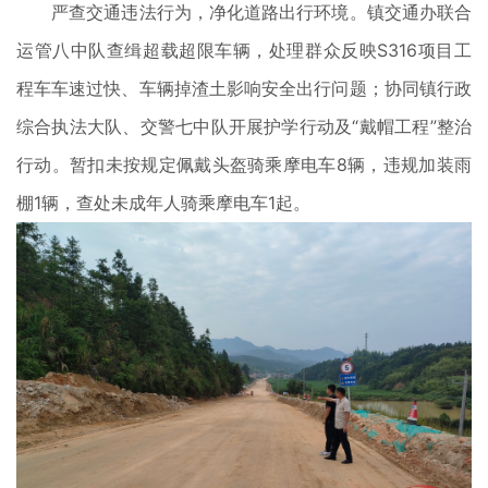
严查交通违法行为，净化道路出行环境。镇交通办联合
运管八中队查缉超载超限车辆，处理群众反映S316项目工
程车车速过快、车辆掉渣土影响安全出行问题；协同镇行政
综合执法大队、交警七中队开展护学行动及“戴帽工程”整治
行动。暂扣未按规定佩戴头盔骑乘摩电车8辆，违规加装雨
棚1辆，查处未成年人骑乘摩电车1起。