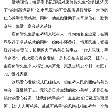
活动现场，镇党委书记郑崛对唐倚智先生“达则兼济天
下”的崇高境界和“饮水思源”的可贵品质进行赞扬，对他的
仁心善举表示感谢。同时，他鼓励受助群众坚定信心、勤劳
奋斗，生活一定会越来越好。
唐倚智先生是虹桥镇京张村人，作为知名企业家，在商
界取得了卓越成就的同时，始终心怀桑梓、情系民生，积极
履行社会责任，长期致力于慈善公益事业。“赠人玫瑰，手
有余香”。此次爱心资金发放，是其公益实践的又一延伸，
由唐倚智先生个人捐资10余万元，惠及全镇23个村（社区）
72户困难家庭。
这场爱心发放仪式已经结束，但虹桥人民的团结与善良
将会一直延续下去。无论是日常生活的微小善举，还是公益
捐赠的爱心传递，让我们携手前行，点点微光汇聚成璀璨星
河，让“人人可慈善、处处可慈善”的风尚扎根虹桥每一个角