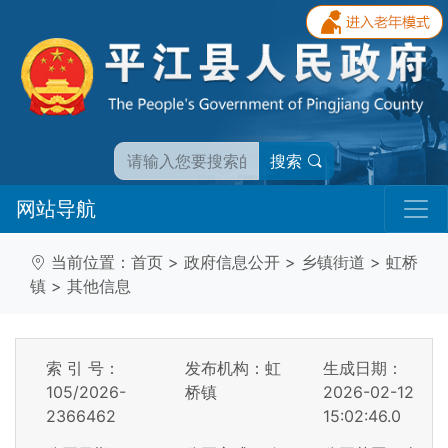
搜索
网站导航
当前位置：
首页
>
政府信息公开
>
乡镇街道
>
虹桥
镇
>
其他信息
索 引 号：
发布机构：虹
生成日期：
105/2026-
桥镇
2026-02-12
2366462
15:02:46.0