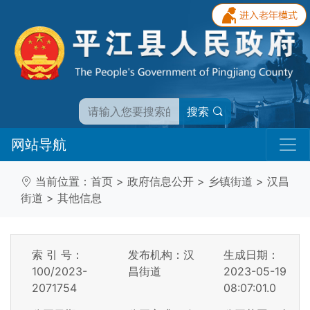
搜索
网站导航
当前位置：
首页
>
政府信息公开
>
乡镇街道
>
汉昌
街道
>
其他信息
索 引 号：
发布机构：汉
生成日期：
100/2023-
昌街道
2023-05-19
2071754
08:07:01.0