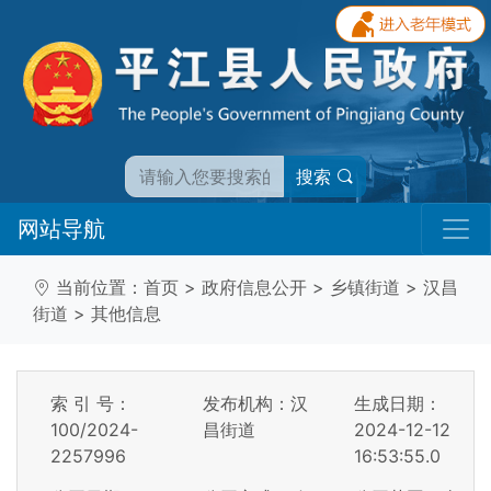
搜索
网站导航
当前位置：
首页
>
政府信息公开
>
乡镇街道
>
汉昌
街道
>
其他信息
索 引 号：
发布机构：汉
生成日期：
100/2024-
昌街道
2024-12-12
2257996
16:53:55.0