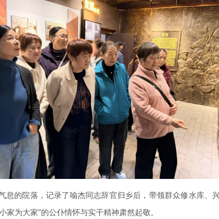
息的院落，记录了喻杰同志辞官归乡后，带领群众修水库、兴产
小家为大家”的公仆情怀与实干精神肃然起敬。