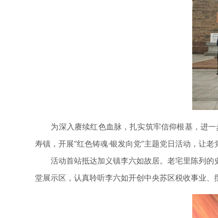
为深入赓续红色血脉，扎实筑牢信仰根基，进一步强
寿镇，开展“红色铸魂·银发向党”主题党日活动，让老
活动首站抵达加义镇李六如故居。老宅里陈列的史
堂展示区，认真聆听李六如开创中央苏区税收事业、