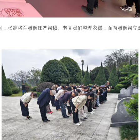
，张震将军雕像庄严肃穆。老党员们整理衣襟，面向雕像肃立默