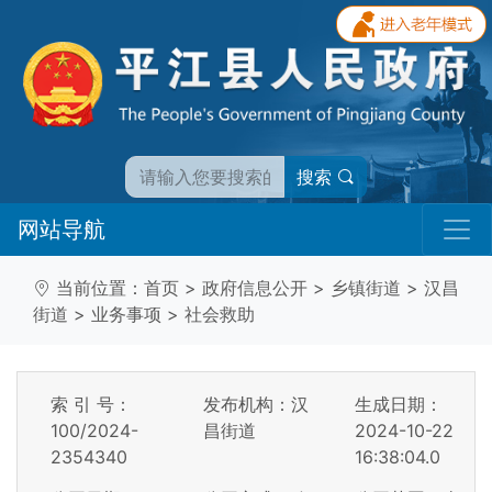
搜索
网站导航
当前位置：
首页
>
政府信息公开
>
乡镇街道
>
汉昌
街道
>
业务事项
>
社会救助
索 引 号：
发布机构：汉
生成日期：
100/2024-
昌街道
2024-10-22
2354340
16:38:04.0