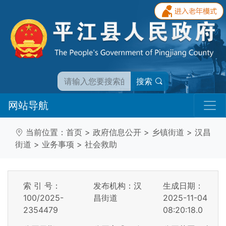
搜索
网站导航
当前位置：
首页
>
政府信息公开
>
乡镇街道
>
汉昌
街道
>
业务事项
>
社会救助
索 引 号：
发布机构：汉
生成日期：
100/2025-
昌街道
2025-11-04
2354479
08:20:18.0