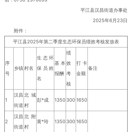
平江县汉昌街道办事处
2025年6月23日
附件：
平江县2025年第二季度生态环保员绩效考核发放表
绩
生态环
序
基本
效
打卡
乡镇
村名
保员姓
备注
号
报酬
考
金额
名
核
汉昌
北城
1
彭*成
1350
300
1650
街道
村
汉昌
北附
2
黄*玲
1350
300
1650
街道
村