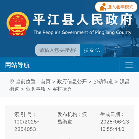
搜索
网站导航
当前位置：
首页
>
政府信息公开
>
乡镇街道
>
汉昌
街道
>
业务事项
>
乡村振兴
索 引 号：
发布机构：汉
生成日期：
100/2025-
昌街道
2025-06-23
2354053
10:55:44.0