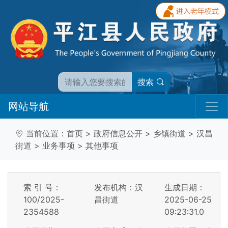
搜索
网站导航
当前位置：
首页
>
政府信息公开
>
乡镇街道
>
汉昌
街道
>
业务事项
>
其他事项
索 引 号：
发布机构：汉
生成日期：
100/2025-
昌街道
2025-06-25
2354588
09:23:31.0