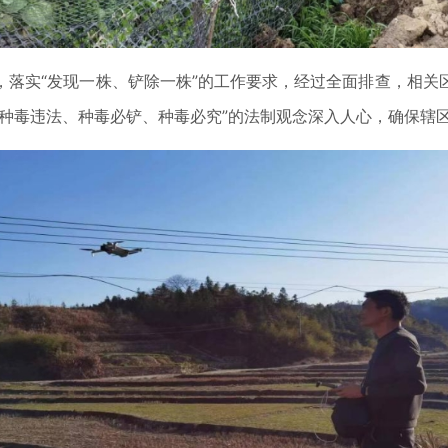
，落实“发现一株、铲除一株”的工作要求，经过全面排查，相关
“种毒违法、种毒必铲、种毒必究”的法制观念深入人心，确保辖