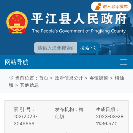
搜索
网站导航
当前位置：
首页
>
政府信息公开
>
乡镇街道
>
梅仙
镇
>
其他信息
索 引 号：
发布机构：梅
生成日期：
102/2023-
仙镇
2023-03-28
2049656
11:36:57.0