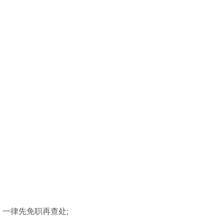
，一律先免职再查处;