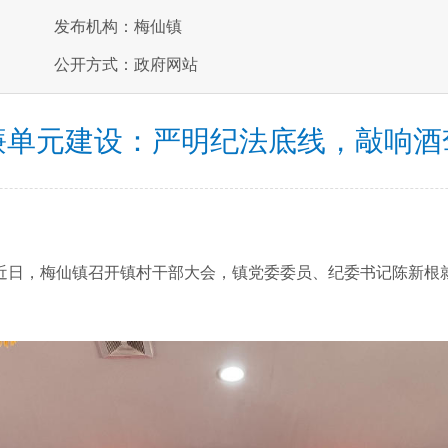
发布机构：梅仙镇
公开方式：政府网站
廉单元建设：严明纪法底线，敲响酒
近日，梅仙镇召开镇村干部大会，镇党委委员、纪委书记陈新根