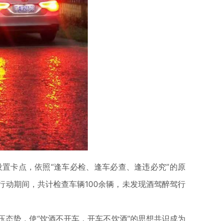
置卡点，依照“逢车必检、逢车必查、逢违必究”的原
动期间，共计检查车辆100余辆，未发现酒驾醉驾行
态势，使“饮酒不开车，开车不饮酒”的思想共识成为