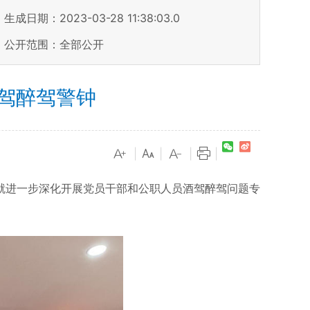
生成日期：2023-03-28 11:38:03.0
公开范围：全部公开
驾醉驾警钟
|
|
|
|
就进一步深化开展党员干部和公职人员酒驾醉驾问题专