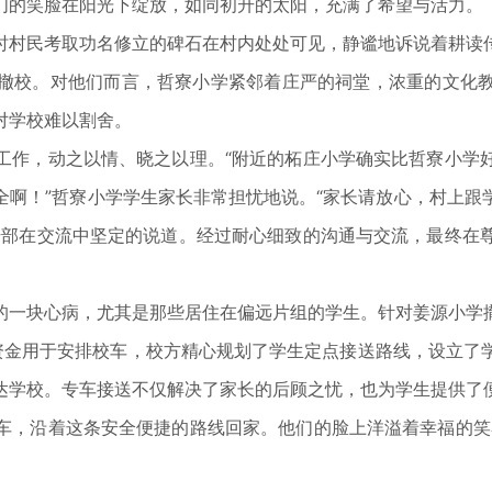
们的笑脸在阳光下绽放，如同初升的太阳，充满了希望与活力。
村民考取功名修立的碑石在村内处处可见，静谧地诉说着耕读传
撤校。对他们而言，哲寮小学紧邻着庄严的祠堂，浓重的文化
对学校难以割舍。
作，动之以情、晓之以理。“附近的柘庄小学确实比哲寮小学好
全啊！”哲寮小学学生家长非常担忧地说。“家长请放心，村上跟
干部在交流中坚定的说道。经过耐心细致的沟通与交流，最终在
一块心病，尤其是那些居住在偏远片组的学生。针对姜源小学撤
资金用于安排校车，校方精心规划了学生定点接送路线，设立了
达学校。专车接送不仅解决了家长的后顾之忧，也为学生提供了
，沿着这条安全便捷的路线回家。他们的脸上洋溢着幸福的笑容