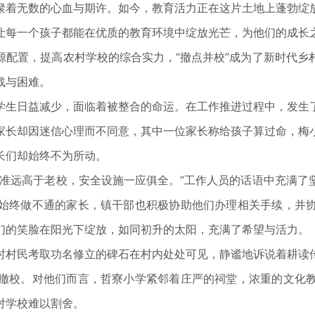
着无数的心血与期许。如今，教育活力正在这片土地上蓬勃绽放
让每一个孩子都能在优质的教育环境中绽放光芒，为他们的成长
置，提高农村学校的综合实力，“撤点并校”成为了新时代乡
战与困难。
生日益减少，面临着被整合的命运。在工作推进过程中，发生了
家长却因迷信心理而不同意，其中一位家长称给孩子算过命，梅
长们却始终不为所动。
远高于老校，安全设施一应俱全。”工作人员的话语中充满了
始终做不通的家长，镇干部也积极协助他们办理相关手续，并
们的笑脸在阳光下绽放，如同初升的太阳，充满了希望与活力。
村民考取功名修立的碑石在村内处处可见，静谧地诉说着耕读传
撤校。对他们而言，哲寮小学紧邻着庄严的祠堂，浓重的文化
对学校难以割舍。