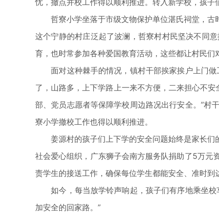
忧，撤点并校工作得以顺利推进。转入新学校，孩子
哲寮小学坐落于市级文物保护单位湛氏祠堂，古时
这个宁静的村庄泛起了波澜，哲寮村村民坚决不同意
育，也时常参加各种爱国教育活动，这些都让村民们
面对这种棘手的情况，镇村干部挨家挨户上门做工
了，山路多，上下学路上一来不方便，二来担心不安
部、党员志愿者等保障学校周边路况出行安全。”村
寮小学撤校工作也得以顺利推进。
姜源村的孩子们上下学的安全问题始终是家长们的
社会爱心组织，广东狮子会南方服务队捐助了5万元
责学生的接送工作，确保每位学生都能安全、准时到
如今，每当放学铃声响起，孩子们有序地乘坐校车
加安全的回家路。”