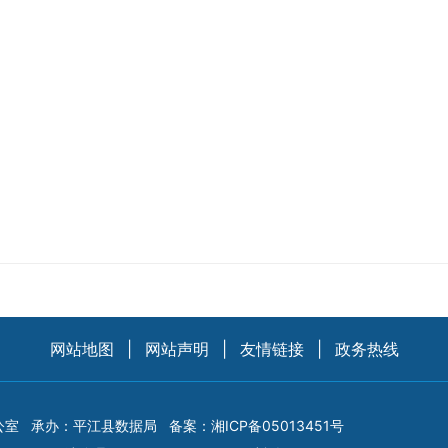
网站地图
|
网站声明
|
友情链接
|
政务热线
公室
承办：平江县数据局
备案：
湘ICP备05013451号